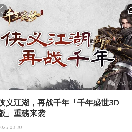
侠义江湖，再战千年「千年盛世3D
版」重磅来袭
2025-03-20